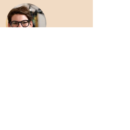
Franziska von Grünigen
Radiojournalistin, Fragerin,
Zuhörerin
Wenn Menschen erzählen, bin ich in
meinem Element. Ich liebe das Leben
und ich liebe Geschichten. Ganz
besonders liebe ich
Lebensgeschichten und interessiere