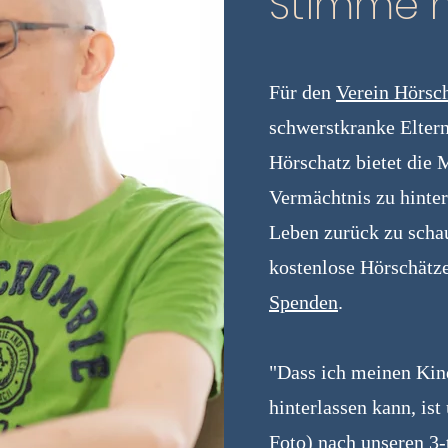
Stimme ni
Für den
Verein Hörsc
schwerstkranke Elter
Hörschatz bietet die 
Vermächtnis zu hinter
Leben zurück zu scha
kostenlose Hörschätz
Spenden
.
"Dass ich meinen Ki
hinterlassen kann, is
Foto) nach unseren 3-