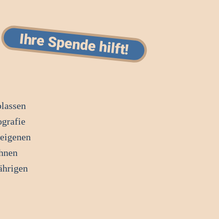
Ihre Spende hilft!
blassen
ografie
 eigenen
ihnen
ährigen