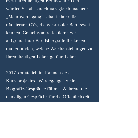
es zu Ihrer heutigen Berufswahl? Und
würden Sie alles nochmals gleich machen?
„Mein Werdegang“ schaut hinter die
nüchternen CVs, die wir aus der Berufswelt
kennen: Gemeinsam reflektieren wir
aufgrund Ihrer Berufsbiografie Ihr Leben
und erkunden, welche Weichenstellungen zu
Ihrem heutigen Leben geführt haben.
2017 konnte ich im Rahmen des
Kunstprojektes „
Werdegänge
“ viele
Biografie-Gespräche führen. Während die
damaligen Gespräche für die Öffentlichkeit
waren, ist „Mein Werdegang" nur für den
privaten Gebrauch gedacht.
«Hommage an dich»