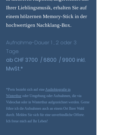
Ihrer Lieblingsmusik, erhalten Sie auf
einem hölzernen Memory-Stick in der
hochwertigen Nachklang-Box.
Aufnahme-Dauer 1 , 2 oder 3
Tage.
ab CHF 3700 / 6800 / 9900 inkl.
MwSt.*
​*Preis bezieht sich auf eine
Audiobiografie in
Winterthur
oder Umgebung oder Aufnahmen, die via
Videochat oder in Winterthur aufgezeichnet werden. Gerne
führe ich die Aufnahmen auch an einem Ort Ihrer Wahl
durch. Melden Sie sich für eine unverbindliche Offerte.
Ich freue mich auf Ihr Leben!